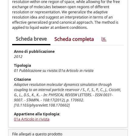
resolution within one region of space, while allowing for the free
exchange of molecules between open regions of different
resolution or representation. We generalize the adaptive
resolution idea and suggest an interpretation in terms of an
effective generalized grand canonical approach. The method is
applied to liquid water at ambient conditions.
Scheda breve
Scheda completa
Anno di pubblicazione
2012
Tipologia
01 Pubblicazione su rivista::01a Articolo in rivista
Citazione
Adaptive resolution molecular dynamics simulation through
coupling to an internal particle reservoir / S., F., S., P., C., J., Ciccotti,
G., L., D.S., K., K.. - In: PHYSICAL REVIEW LETTERS. - ISSN 0031-
9007. - STAMPA. - 108:17(2012), p. 170602.
[10.1103/physrevlett.108.170602]
Appartiene alla tipologia:
01a Articolo in rivista
File allegati a questo prodotto