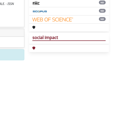
ND
LE. - ISSN
ND
ND
social impact