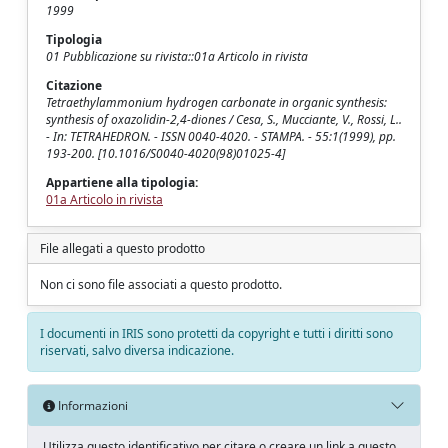
1999
Tipologia
01 Pubblicazione su rivista::01a Articolo in rivista
Citazione
Tetraethylammonium hydrogen carbonate in organic synthesis:
synthesis of oxazolidin-2,4-diones / Cesa, S., Mucciante, V., Rossi, L..
- In: TETRAHEDRON. - ISSN 0040-4020. - STAMPA. - 55:1(1999), pp.
193-200. [10.1016/S0040-4020(98)01025-4]
Appartiene alla tipologia:
01a Articolo in rivista
File allegati a questo prodotto
Non ci sono file associati a questo prodotto.
I documenti in IRIS sono protetti da copyright e tutti i diritti sono
riservati, salvo diversa indicazione.
Informazioni
Utilizza questo identificativo per citare o creare un link a questo