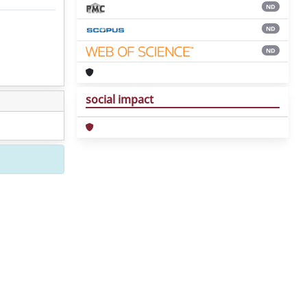
ND
ND
ND
social impact