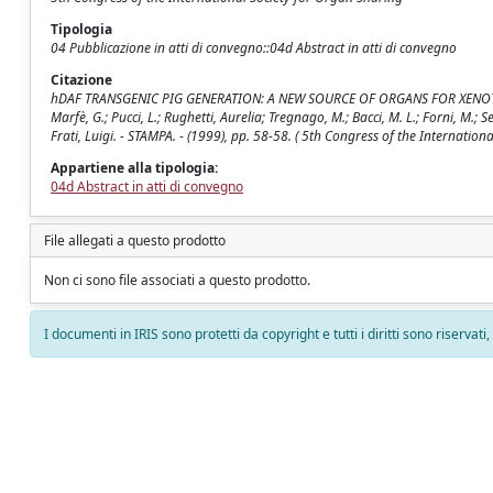
Tipologia
04 Pubblicazione in atti di convegno::04d Abstract in atti di convegno
Citazione
hDAF TRANSGENIC PIG GENERATION: A NEW SOURCE OF ORGANS FOR XENOTRANSPLA
Marfè, G.; Pucci, L.; Rughetti, Aurelia; Tregnago, M.; Bacci, M. L.; Forni, M.; 
Frati, Luigi. - STAMPA. - (1999), pp. 58-58. ( 5th Congress of the Internatio
Appartiene alla tipologia:
04d Abstract in atti di convegno
File allegati a questo prodotto
Non ci sono file associati a questo prodotto.
I documenti in IRIS sono protetti da copyright e tutti i diritti sono riservati