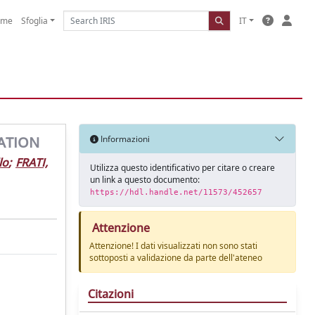
ome
Sfoglia
IT
ATION
Informazioni
lo
;
FRATI,
Utilizza questo identificativo per citare o creare
un link a questo documento:
https://hdl.handle.net/11573/452657
Attenzione
Attenzione! I dati visualizzati non sono stati
sottoposti a validazione da parte dell'ateneo
Citazioni