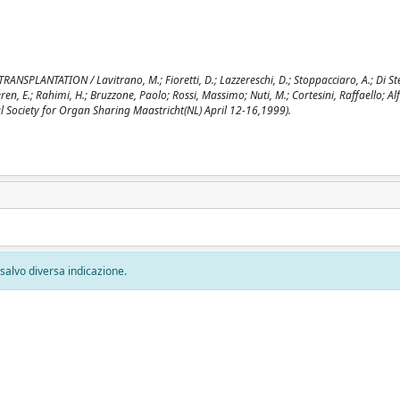
NTATION / Lavitrano, M.; Fioretti, D.; Lazzereschi, D.; Stoppacciaro, A.; Di Ste
Seren, E.; Rahimi, H.; Bruzzone, Paolo; Rossi, Massimo; Nuti, M.; Cortesini, Raffaello; Al
nal Society for Organ Sharing Maastricht(NL) April 12-16,1999).
, salvo diversa indicazione.