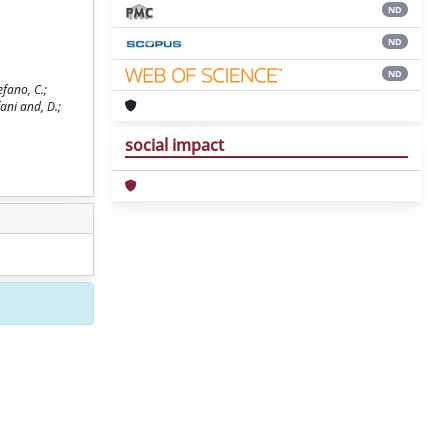
ND
ND
ND
fano, C.;
fani and, D.;
social impact