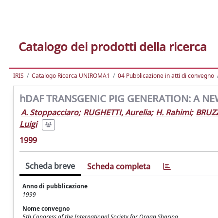
Catalogo dei prodotti della ricerca
IRIS
Catalogo Ricerca UNIROMA1
04 Pubblicazione in atti di convegno
hDAF TRANSGENIC PIG GENERATION: A 
A. Stoppacciaro
;
RUGHETTI, Aurelia
;
H. Rahimi
;
BRUZZ
Luigi
1999
Scheda breve
Scheda completa
Anno di pubblicazione
1999
Nome convegno
5th Congress of the International Society for Organ Sharing