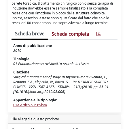
parete toracica. Il trattamento chirurgico con o senza terapia di
induzione dovrebbe essere sempre finalizzato alla completa
resezione con rimozione in blocco delle strutture coinvolte.
Inoltre, resezioni estese sono giustificate dal fatto che solo le
resezioni R0 consentono una sopravvivenza a lungo termine.
Scheda breve
Scheda completa
Anno di pubblicazione
2010
Tipologia
01 Pubblicazione su rivista::01a Articolo in rivista
Citazione
Surgical management of stage III thymic tumors / Venuta, F.,
Rendina, E.A., Klepetko, W., Rocco, G.. - In: THORACIC SURGERY
CLINICS. - ISSN 1547-4127. - STAMPA. - 21(1):(2010), pp. 85-91.
[10.1016/j.thorsurg.2010.08.006]
Appartiene alla tipologia:
01a Articolo in rivista
File allegati a questo prodotto