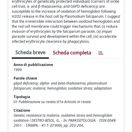
erythrocytes of genetically protected individuals (carriers of sickle
cell trait, α- and β-thalassemia, and G6PD deficiency) are
susceptible to the increase of oxidation of hemoglobin following
H2O2 release in the host cell by Plasmodium falciparum. I suggest
that the irreversible interaction between oxidized hemoglobin and
the red cell membrane could trigger mechanisms that: (i) reduce
invasion of erythrocytes by the falciparum parasite, (ii) impair
parasite survival and development within the cell, (iii) accelerate
infected erythrocyte clearance by phagocytosis.
Scheda breve
Scheda completa
Anno di pubblicazione
1999
Parole chiave
g6pd deficiency; alpha- and beta-thalassemia; plasmodium
falciparum; malaria; hemoglobin; oxidative stress; adaptation
Tipologia
01 Pubblicazione su rivista::01a Articolo in rivista
Citazione
Genetic resistance to malaria, oxidative stress and hemoglobin
oxidation / DESTRO-BISOL, G.. - In: PARASSITOLOGIA. - ISSN 0048-
2951. - STAMPA. - 41:1-3(1999), pp. 203-204.