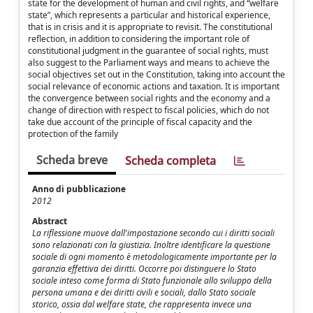
state for the development of human and civil rights, and “welfare
state”, which represents a particular and historical experience,
that is in crisis and it is appropriate to revisit. The constitutional
reflection, in addition to considering the important role of
constitutional judgment in the guarantee of social rights, must
also suggest to the Parliament ways and means to achieve the
social objectives set out in the Constitution, taking into account the
social relevance of economic actions and taxation. It is important
the convergence between social rights and the economy and a
change of direction with respect to fiscal policies, which do not
take due account of the principle of fiscal capacity and the
protection of the family
Scheda breve
Scheda completa
Anno di pubblicazione
2012
Abstract
La riflessione muove dall'impostazione secondo cui i diritti sociali
sono relazionati con la giustizia. Inoltre identificare la questione
sociale di ogni momento è metodologicamente importante per la
garanzia effettiva dei diritti. Occorre poi distinguere lo Stato
sociale inteso come forma di Stato funzionale allo sviluppo della
persona umana e dei diritti civili e sociali, dallo Stato sociale
storico, ossia dal welfare state, che rappresenta invece una