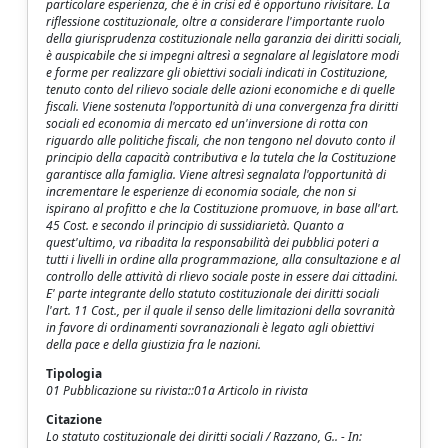
particolare esperienza, che è in crisi ed è opportuno rivisitare. La
riflessione costituzionale, oltre a considerare l'importante ruolo
della giurisprudenza costituzionale nella garanzia dei diritti sociali,
è auspicabile che si impegni altresì a segnalare al legislatore modi
e forme per realizzare gli obiettivi sociali indicati in Costituzione,
tenuto conto del rilievo sociale delle azioni economiche e di quelle
fiscali. Viene sostenuta l'opportunità di una convergenza fra diritti
sociali ed economia di mercato ed un'inversione di rotta con
riguardo alle politiche fiscali, che non tengono nel dovuto conto il
principio della capacità contributiva e la tutela che la Costituzione
garantisce alla famiglia. Viene altresì segnalata l'opportunità di
incrementare le esperienze di economia sociale, che non si
ispirano al profitto e che la Costituzione promuove, in base all'art.
45 Cost. e secondo il principio di sussidiarietà. Quanto a
quest'ultimo, va ribadita la responsabilità dei pubblici poteri a
tutti i livelli in ordine alla programmazione, alla consultazione e al
controllo delle attività di rlievo sociale poste in essere dai cittadini.
E' parte integrante dello statuto costituzionale dei diritti sociali
l'art. 11 Cost., per il quale il senso delle limitazioni della sovranità
in favore di ordinamenti sovranazionali è legato agli obiettivi
della pace e della giustizia fra le nazioni.
Tipologia
01 Pubblicazione su rivista::01a Articolo in rivista
Citazione
Lo statuto costituzionale dei diritti sociali / Razzano, G.. - In: