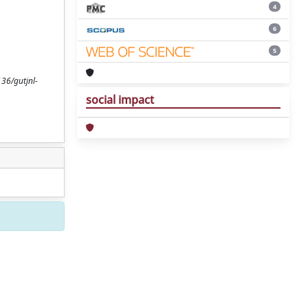
4
6
5
136/gutjnl-
social impact