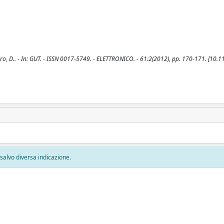
, D.. - In: GUT. - ISSN 0017-5749. - ELETTRONICO. - 61:2(2012), pp. 170-171. [10.1
, salvo diversa indicazione.