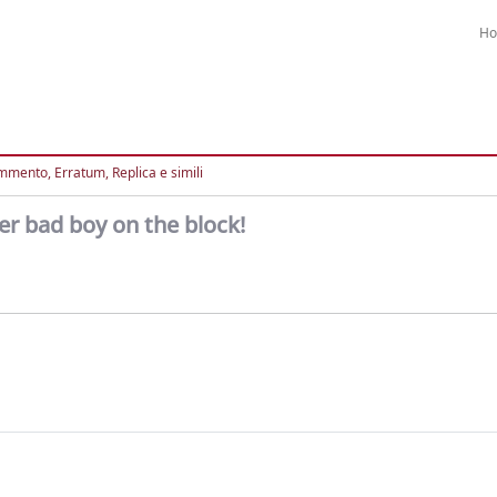
H
mento, Erratum, Replica e simili
r bad boy on the block!