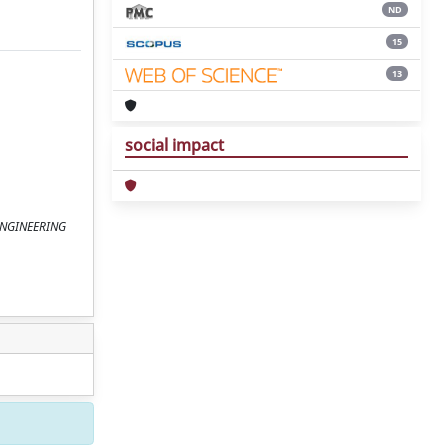
ND
15
13
social impact
 ENGINEERING