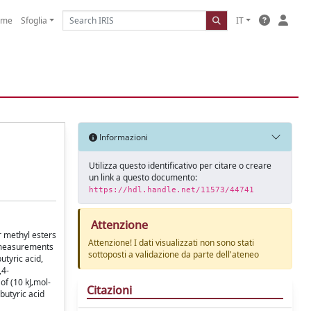
ome
Sfoglia
IT
Informazioni
Utilizza questo identificativo per citare o creare
un link a questo documento:
https://hdl.handle.net/11573/44741
Attenzione
r methyl esters
Attenzione! I dati visualizzati non sono stati
) measurements
sottoposti a validazione da parte dell'ateneo
utyric acid,
,4-
of (10 kJ‚mol-
Citazioni
butyric acid