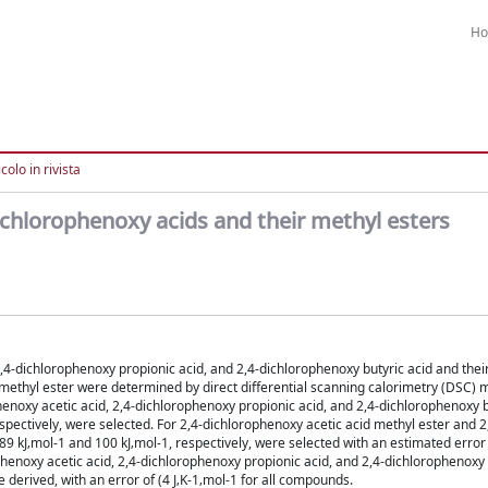
H
colo in rivista
chlorophenoxy acids and their methyl esters
,4-dichlorophenoxy propionic acid, and 2,4-dichlorophenoxy butyric acid and thei
 methyl ester were determined by direct differential scanning calorimetry (DSC
enoxy acetic acid, 2,4-dichlorophenoxy propionic acid, and 2,4-dichlorophenoxy b
respectively, were selected. For 2,4-dichlorophenoxy acetic acid methyl ester and 2
89 kJ‚mol-1 and 100 kJ‚mol-1, respectively, were selected with an estimated error 
phenoxy acetic acid, 2,4-dichlorophenoxy propionic acid, and 2,4-dichlorophenoxy 
e derived, with an error of (4 J‚K-1‚mol-1 for all compounds.