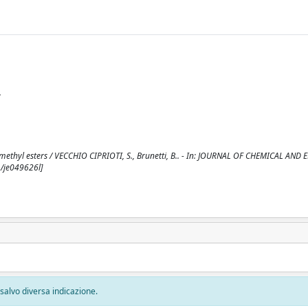
.
methyl esters / VECCHIO CIPRIOTI, S., Brunetti, B.. - In: JOURNAL OF CHEMICAL AND
1/je049626l]
, salvo diversa indicazione.