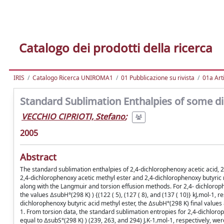
Catalogo dei prodotti della ricerca
IRIS
Catalogo Ricerca UNIROMA1
01 Pubblicazione su rivista
01a Arti
Standard Sublimation Enthalpies of some di
VECCHIO CIPRIOTI, Stefano
;
2005
Abstract
The standard sublimation enthalpies of 2,4-dichlorophenoxy acetic acid, 2
2,4-dichlorophenoxy acetic methyl ester and 2,4-dichlorophenoxy butyric
along with the Langmuir and torsion effusion methods. For 2,4- dichloroph
the values ∆subH°(298 K) ) {(122 ( 5), (127 ( 8), and (137 ( 10)} kJ‚mol-1, 
dichlorophenoxy butyric acid methyl ester, the ∆subH°(298 K) final values 
1. From torsion data, the standard sublimation entropies for 2,4-dichloro
equal to ∆subS°(298 K) ) (239, 263, and 294) J‚K-1‚mol-1, respectively, wer