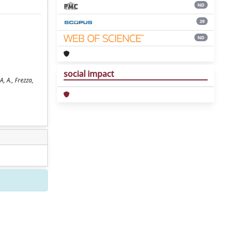
ND
29
ND
social impact
, A., Frezza,