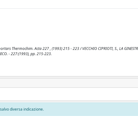
mortars Thermochim. Acta 227 , (1993) 215 - 223 / VECCHIO CIPRIOTI, S., LA GINESTRA
ICO. - 227:(1993), pp. 215-223.
, salvo diversa indicazione.