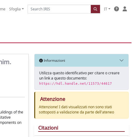
ome
Sfoglia
IT
him.
Informazioni
Utilizza questo identificativo per citare o creare
un link a questo documento:
https://hdl.handle.net/11573/44617
Attenzione
Attenzione! I dati visualizzati non sono stati
ildings of the
sottoposti a validazione da parte dell'ateneo
itative
components on
Citazioni