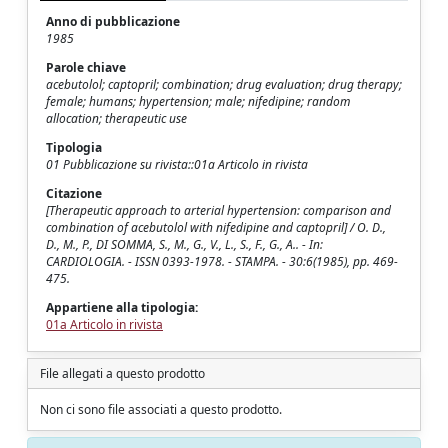
Anno di pubblicazione
1985
Parole chiave
acebutolol; captopril; combination; drug evaluation; drug therapy;
female; humans; hypertension; male; nifedipine; random
allocation; therapeutic use
Tipologia
01 Pubblicazione su rivista::01a Articolo in rivista
Citazione
[Therapeutic approach to arterial hypertension: comparison and
combination of acebutolol with nifedipine and captopril] / O. D.,
D., M., P., DI SOMMA, S., M., G., V., L., S., F., G., A.. - In:
CARDIOLOGIA. - ISSN 0393-1978. - STAMPA. - 30:6(1985), pp. 469-
475.
Appartiene alla tipologia:
01a Articolo in rivista
File allegati a questo prodotto
Non ci sono file associati a questo prodotto.