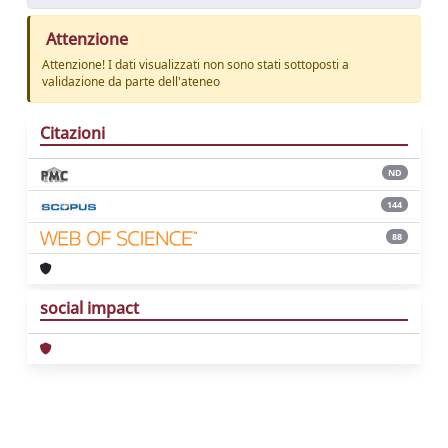
Attenzione
Attenzione! I dati visualizzati non sono stati sottoposti a
validazione da parte dell'ateneo
Citazioni
ND
144
88
social impact
Powered by
IRIS
-
about IRIS
-
Utilizzo dei