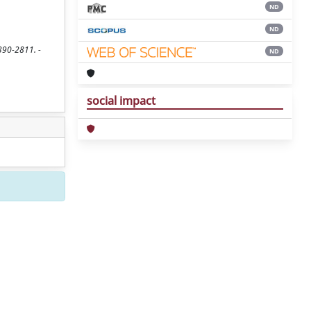
ND
ND
390-2811. -
ND
social impact