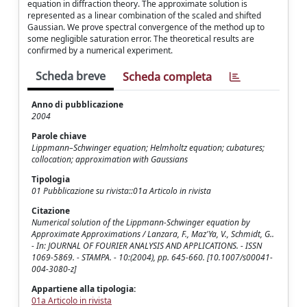
equation in diffraction theory. The approximate solution is
represented as a linear combination of the scaled and shifted
Gaussian. We prove spectral convergence of the method up to
some negligible saturation error. The theoretical results are
confirmed by a numerical experiment.
Scheda breve
Scheda completa
Anno di pubblicazione
2004
Parole chiave
Lippmann–Schwinger equation; Helmholtz equation; cubatures;
collocation; approximation with Gaussians
Tipologia
01 Pubblicazione su rivista::01a Articolo in rivista
Citazione
Numerical solution of the Lippmann-Schwinger equation by
Approximate Approximations / Lanzara, F., Maz'Ya, V., Schmidt, G..
- In: JOURNAL OF FOURIER ANALYSIS AND APPLICATIONS. - ISSN
1069-5869. - STAMPA. - 10:(2004), pp. 645-660. [10.1007/s00041-
004-3080-z]
Appartiene alla tipologia:
01a Articolo in rivista