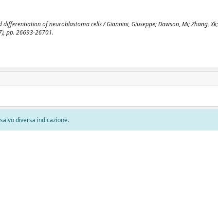
differentiation of neuroblastoma cells / Giannini, Giuseppe; Dawson, Mi; Zhang, Xk; T
7), pp. 26693-26701.
, salvo diversa indicazione.