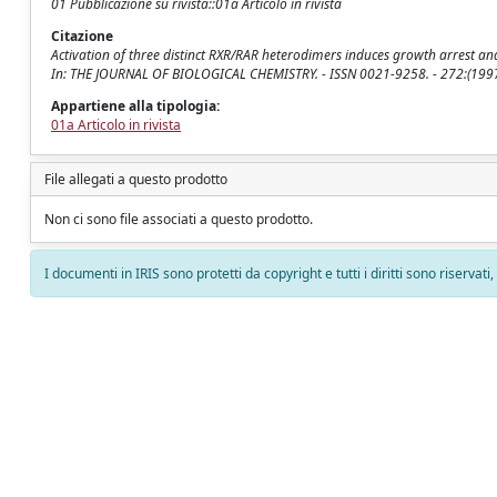
01 Pubblicazione su rivista::01a Articolo in rivista
Citazione
Activation of three distinct RXR/RAR heterodimers induces growth arrest and 
In: THE JOURNAL OF BIOLOGICAL CHEMISTRY. - ISSN 0021-9258. - 272:(199
Appartiene alla tipologia:
01a Articolo in rivista
File allegati a questo prodotto
Non ci sono file associati a questo prodotto.
I documenti in IRIS sono protetti da copyright e tutti i diritti sono riservati