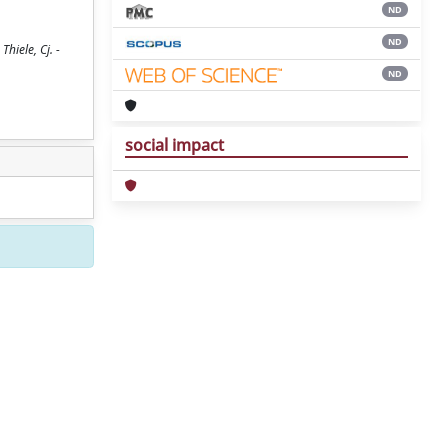
ND
ND
hiele, Cj. -
ND
social impact