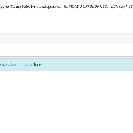
Campana, O.; Barbato, Ersilia; Malgola, C.. - In: MONDO ORTODONTICO. - ISSN 0391-200
, salvo diversa indicazione.