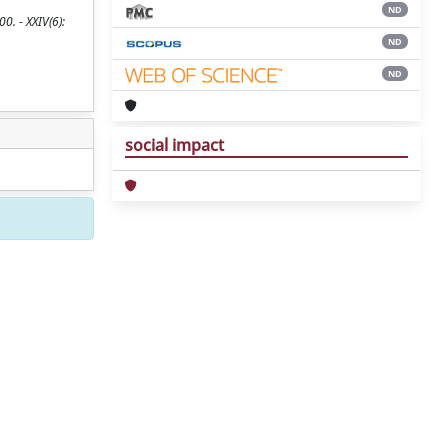
ND
0. - XXIV(6):
ND
ND
social impact