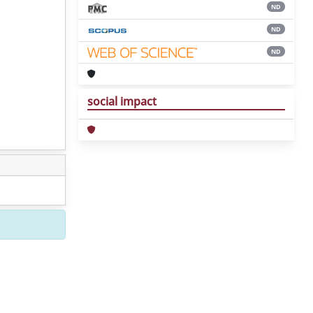
ND
ND
ND
social impact