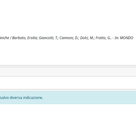
iniche / Barbato, Ersilia; Giancotti, T.; Cannoni, D.; Dolci, M.; Fratto, G.. - In: MONDO
, salvo diversa indicazione.