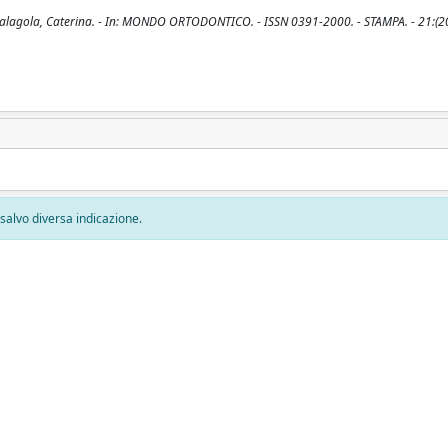
ia; Malagola, Caterina. - In: MONDO ORTODONTICO. - ISSN 0391-2000. - STAMPA. - 21:(2
, salvo diversa indicazione.