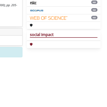
ND
000), pp. 205-
ND
ND
social impact