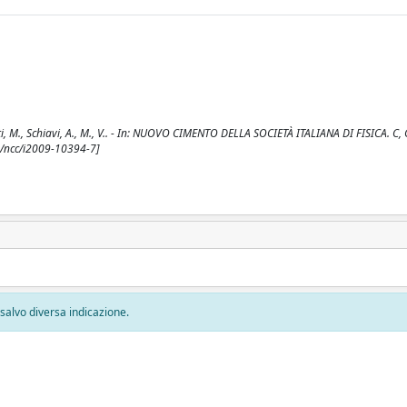
iorati, M., Schiavi, A., M., V.. - In: NUOVO CIMENTO DELLA SOCIETÀ ITALIANA DI FISICA. 
3/ncc/i2009-10394-7]
, salvo diversa indicazione.