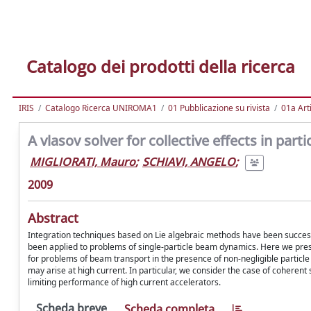
Catalogo dei prodotti della ricerca
IRIS
Catalogo Ricerca UNIROMA1
01 Pubblicazione su rivista
01a Arti
A vlasov solver for collective effects in part
MIGLIORATI, Mauro
;
SCHIAVI, ANGELO
;
2009
Abstract
Integration techniques based on Lie algebraic methods have been success
been applied to problems of single-particle beam dynamics. Here we prese
for problems of beam transport in the presence of non-negligible particle se
may arise at high current. In particular, we consider the case of coheren
limiting performance of high current accelerators.
Scheda breve
Scheda completa