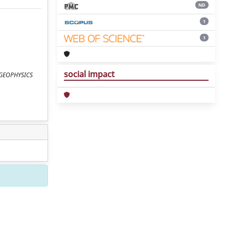
ND
1
1
social impact
C, GEOPHYSICS