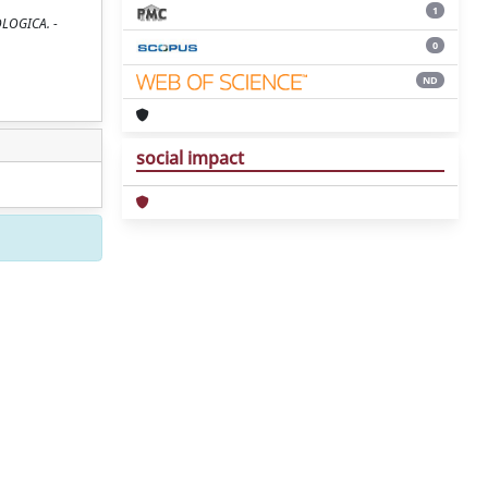
1
ROLOGICA. -
0
ND
social impact