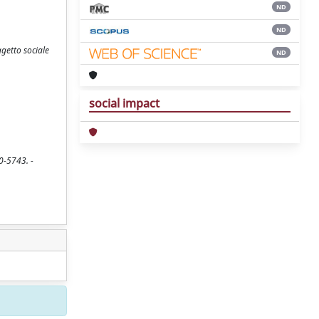
ND
ND
ggetto sociale
ND
social impact
20-5743. -