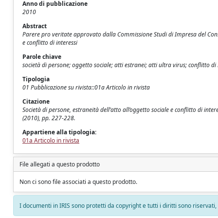
Anno di pubblicazione
2010
Abstract
Parere pro veritate approvato dalla Commissione Studi di Impresa del Consigl
e conflitto di interessi
Parole chiave
società di persone; oggetto sociale; atti estranei; atti ultra virus; conflitto di 
Tipologia
01 Pubblicazione su rivista::01a Articolo in rivista
Citazione
Società di persone, estraneità dell’atto all’oggetto sociale e conflitto di int
(2010), pp. 227-228.
Appartiene alla tipologia:
01a Articolo in rivista
File allegati a questo prodotto
Non ci sono file associati a questo prodotto.
I documenti in IRIS sono protetti da copyright e tutti i diritti sono riservati