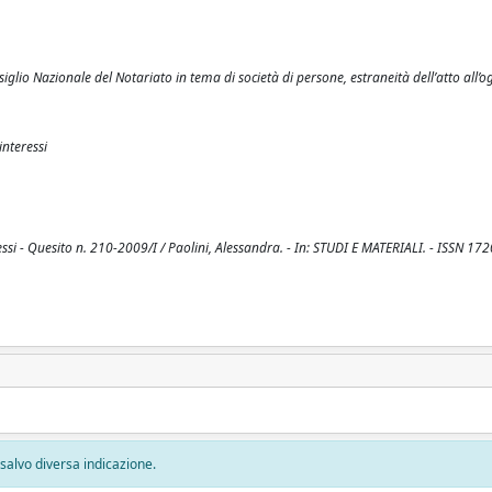
io Nazionale del Notariato in tema di società di persone, estraneità dell’atto all’o
interessi
eressi - Quesito n. 210-2009/I / Paolini, Alessandra. - In: STUDI E MATERIALI. - ISSN 17
, salvo diversa indicazione.