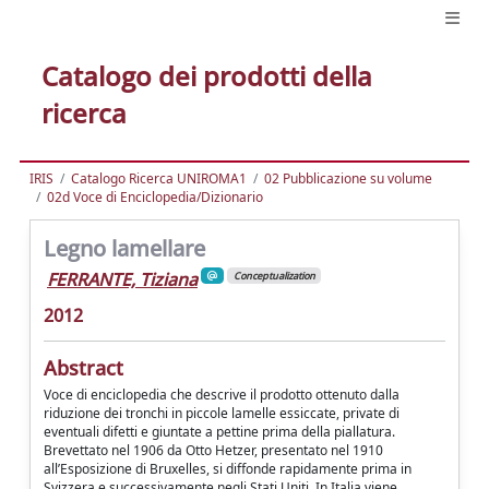
Catalogo dei prodotti della
ricerca
IRIS
Catalogo Ricerca UNIROMA1
02 Pubblicazione su volume
02d Voce di Enciclopedia/Dizionario
Legno lamellare
FERRANTE, Tiziana
Conceptualization
2012
Abstract
Voce di enciclopedia che descrive il prodotto ottenuto dalla
riduzione dei tronchi in piccole lamelle essiccate, private di
eventuali difetti e giuntate a pettine prima della piallatura.
Brevettato nel 1906 da Otto Hetzer, presentato nel 1910
all’Esposizione di Bruxelles, si diffonde rapidamente prima in
Svizzera e successivamente negli Stati Uniti. In Italia viene