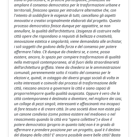
ampliare il consenso democratico per le trasformazioni urbane e
territoriali, finiscono spesso per introdurre alternative che, con
l'intento di soddisfare le esigenze di tutti, cancellano gli aspetti
innovativi e creativi originalmente elaborati dal progetto. Questo
processo democratico finisce dunque per appiattire, se non
annullare, la qualità dell’architettura. L’esigenza di costruire nella
città opere che rispondano a requisiti di bellezza e creatività,
innovazione estetica e singolarità, viene demandata alle archistar,
i soli soggetti che godono della forza e del consenso per potere
affermare l'idea. C’è dunque da chiedersi se, e come, possa
esistere, ancora, lo spazio per compiere trasformazioni di qualità
nella metropoli contemporanea, al di fuori della straordinarietà
dell’architettura griffata. Viene da chiedersi se le amministrazioni
comunali, perennemente sotto il ricatto del consenso per le
elezioni e, quindi, in ostaggio dei diversi gruppi sociali di volta in
volta interessati e coinvolti dai processi di trasformazione delle
città, riescano ancora a governare la città e siano capaci di
proporre/imporre quella qualità auspicata. Oppure è vero che la
città contemporanea è destinata a diventare, nel migliore dei casi,
un collage di pezzi singoli, interessanti e affascinanti ma incapaci
di fare tessuto e di creare città. In una società dove non esiste più
un canone condiviso (come poteva esistere nel medioevo o nel
rinascimento quando la città era "opera collettiva") e dove il
potere democratico (proprio in quanto tale) non è in grado di
affermare e prendere posizione per un progetto, qual è il destino
del disegno della città? E' ancora possibile avere belle città? Basta