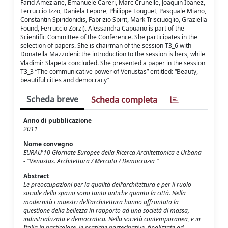
Farid Ameziane, Emanuele Careri, Marc Crunelle, Joaquin Ibanez,
Ferruccio Izzo, Daniela Lepore, Philippe Louguet, Pasquale Miano,
Constantin Spiridonidis, Fabrizio Spirit, Mark Trisciuoglio, Graziella
Found, Ferruccio Zorzi). Alessandra Capuano is part of the
Scientific Committee of the Conference. She participates in the
selection of papers. She is chairman of the session T3_6 with
Donatella Mazzoleni: the introduction to the session is hers, while
Vladimir Slapeta concluded. She presented a paper in the session
T3_3 “The communicative power of Venustas” entitled: “Beauty,
beautiful cities and democracy”
Scheda breve
Scheda completa
Anno di pubblicazione
2011
Nome convegno
EURAU'10 Giornate Europee della Ricerca Architettonica e Urbana
- "Venustas. Architettura / Mercato / Democrazia "
Abstract
Le preoccupazioni per la qualità dell’architettura e per il ruolo
sociale dello spazio sono tanto antiche quanto la città. Nella
modernità i maestri dell’architettura hanno affrontato la
questione della bellezza in rapporto ad una società di massa,
industrializzata e democratica. Nella società contemporanea, e in
Italia in particolare, le pratiche partecipative, finalizzate ad