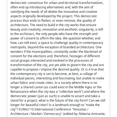
democratic consensus for urban and territorial transformations,
often end up introducing alternatives and, with the aim of
satisfying the needs of all delete the innovative and creative
aspects originally developed by the project. This democratic
process thus ends to flatten, or even remove, the quality of
architecture. The need to build in the city works that ensure
beauty and creativity, innovation and aesthetic singularity, is left
to the archistars, the only people who have the strength and
power of consent to affirm the idea. We question whether, and
how, can still exist, a space to challenge quality in contemporary
metropolis, beyond the exception of branded architecture. One
wonders if the municipalities, constantly under the blackmail of
consent for the elections and, therefore, hostages of different
social groups interested and involved in the processes of
transformation of the city, are yet able to govern the city and are
capable to propose / impose the desired quality. Or is it true that
the contemporary city is set to become, at best, a collage of
individual pieces, interesting and fascinating, but unable to make
urban fabric and create cities. In a society where there is no
longer a shared canon (as could exist in the Middle Ages or the
Renaissance when the city was a "collective work") and where the
democratic power (just as such) is unable to assert and take a
stand for a project, what is the future of the city form? Can we still
longer for beautiful cities? Is a landmark enough to "make the
city"? EURAU'10 International Conference "Venustas /
Architecture / Market / Democracy" (edited by: Roberta Amirante,