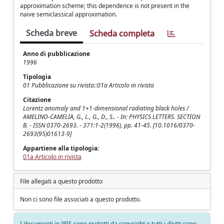
approximation scheme; this dependence is not present in the
naive semiclassical approximation.
Scheda breve
Scheda completa
Anno di pubblicazione
1996
Tipologia
01 Pubblicazione su rivista::01a Articolo in rivista
Citazione
Lorentz anomaly and 1+1-dimensional radiating black holes /
AMELINO-CAMELIA, G., L., G., D., S.. - In: PHYSICS LETTERS. SECTION
B. - ISSN 0370-2693. - 371:1-2(1996), pp. 41-45. [10.1016/0370-
2693(95)01613-9]
Appartiene alla tipologia:
01a Articolo in rivista
File allegati a questo prodotto
Non ci sono file associati a questo prodotto.
I documenti in IRIS sono protetti da copyright e tutti i diritti sono