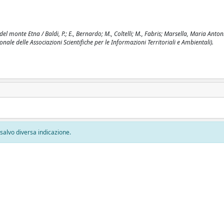
 monte Etna / Baldi, P.; E., Bernardo; M., Coltelli; M., Fabris; Marsella, Maria Antoni
ale delle Associazioni Scientifiche per le Informazioni Territoriali e Ambientali).
, salvo diversa indicazione.