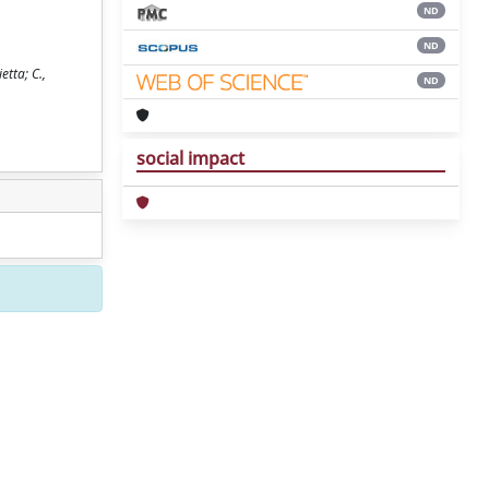
ND
ND
etta; C.,
ND
social impact