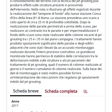
Il consolidamento del terreno con la tecnica del jet grouting può
produrre effetti sulle strutture presenti in prossimità
dell’intervento. Nella nota si illustrano gli effetti registrati durante
la realizzazione del “tampone di fondo” alla nuova stazione Conca
d’Oro della linea B1 di Roma. La stazione prevedeva uno scavo a
cielo aperto di circa 25 m di profondità sottofalda. Dopo la
realizzazione delle paratie perimetrali e prima dello scavo, per
realizzare un contrasto tra le paratie e per impermeabilizzare il
fondo dello scavo sono state realizzate delle colonne secanti di jet
grouting tra i 25 e i 35 m dal piano campagna. I trattamenti hanno
prodotto spostamenti significativi delle paratie e degli edifici
adiacenti che sono stati rilevati da un accurato monitoraggio
realizzato durante l’intero processo costruttivo. Le grandezze
monitorate hanno permesso di stabilire delle correlazioni tra le
deformazioni indotte sulle strutture e alcuni parametri del
trattamento di jet grouting, quali il numero di colonne realizzate al
giorno e il numero cumulativo di colonne realizzate. Sulla base dei
dati di monitoraggio è stato inoltre possibile fornire
un’interpretazione dei meccanismi che regolano gli spostamenti
indotti dal jet grouting.
Scheda breve
Scheda completa
Anno
2011