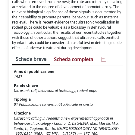
calls when removed from the nest; the rate and intensity of calling
are related to the degree of development of homoiothermy. The
relevant biological significance of these signals is documented by
their capability to promote parental behaviour, such as maternal
retrieval. There is recent evidence that ultrasonic vocalization in
rodent pups could be valuable as a bioassay in Behavioural
Toxicology. In particular, the results of our recent studies together
with those of other authors suggest that ultrasonic calls emitted
by infant rats could be considered a useful test in detecting subtle
effects of adverse treatment during development.
Scheda breve
Scheda completa
Anno di pubblicazione
1987
Parole chiave
Ultrasonic call; behavioural toxicology; rodent pups
Tipologia
01 Pubblicazione su rivista::01a Articolo in rivista
Citazione
Ultrasonic calling in rodents: a new experimental approach in
behavioural toxicology / Cuomo, V., DE SALVIA, M.a., Maselli, M.a.,
Santo, L., Cagiano, R.. - In: NEUROTOXICOLOGY AND TERATOLOGY.
- ISSN 0892-0362. - STAMPA. - 9:(1987), pp. 157-160.