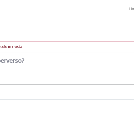
H
colo in rivista
perverso?