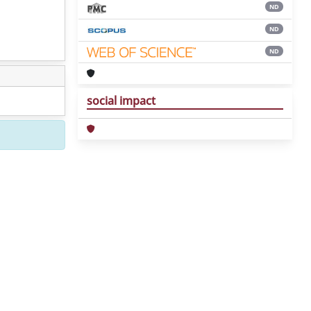
ND
ND
ND
social impact