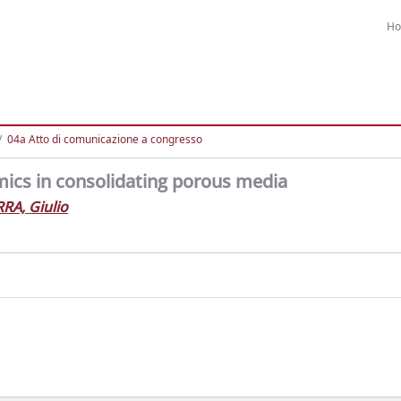
H
04a Atto di comunicazione a congresso
mics in consolidating porous media
RA, Giulio