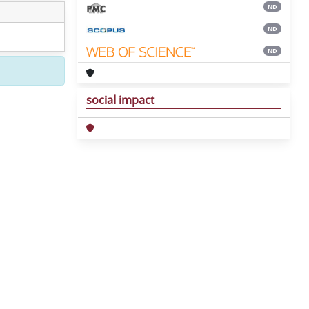
ND
ND
ND
social impact