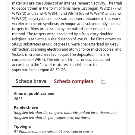
materials are the subject of an intense research activity. The trials
to deposit them in the form of films have just began. WB(2) (77 wt
% WB(2) and 23 wt % WB(4)) and WB(4) (65 wt % WB(4) and 35 wt
% WB(2)) polycrystalline bulk samples were obtained in this work
via electron beam synthesis technique and, subsequently, used as
targets for films preparation by the pulsed laser deposition
method. The targets were irradiated by a frequency-doubled
Nd:glass laser with a pulse duration of 250 fs. The films grown on
SiO(2) substrates at 600 degrees C were characterized by X-ray
diffraction, scanning electron and atomic force microscopies, and
Vickers microhardness technique. The deposited films are
composed of WB(4). The intrinsic film hardness, calculated
according to the "law-of-mixtures" model, lies in the
superhardness region 42-50 GPa.
Scheda breve
Scheda completa
Anno di pubblicazione
2011
Parole chiave
tungsten tetraboride; tungsten diboride; pulsed laser deposition;
tungsten tetraboride film; superhard; hardness
Tipologia
01 Pubblicazione su rivista::01a Articolo in rivista