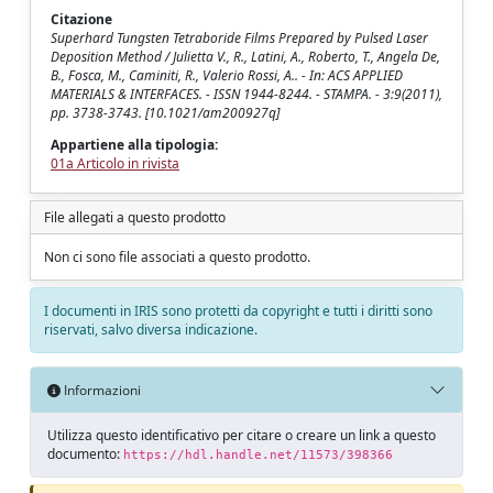
Citazione
Superhard Tungsten Tetraboride Films Prepared by Pulsed Laser
Deposition Method / Julietta V., R., Latini, A., Roberto, T., Angela De,
B., Fosca, M., Caminiti, R., Valerio Rossi, A.. - In: ACS APPLIED
MATERIALS & INTERFACES. - ISSN 1944-8244. - STAMPA. - 3:9(2011),
pp. 3738-3743. [10.1021/am200927q]
Appartiene alla tipologia:
01a Articolo in rivista
File allegati a questo prodotto
Non ci sono file associati a questo prodotto.
I documenti in IRIS sono protetti da copyright e tutti i diritti sono
riservati, salvo diversa indicazione.
Informazioni
Utilizza questo identificativo per citare o creare un link a questo
documento:
https://hdl.handle.net/11573/398366