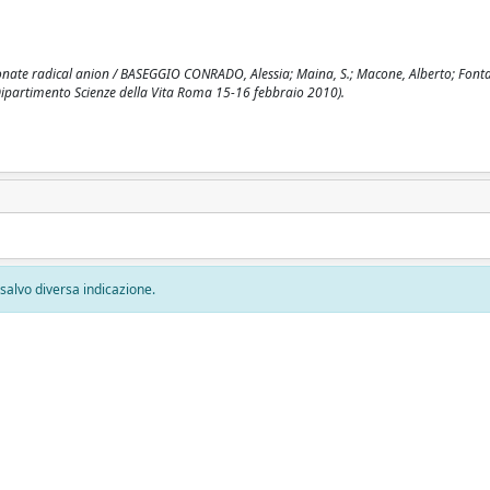
rbonate radical anion / BASEGGIO CONRADO, Alessia; Maina, S.; Macone, Alberto; Font
el Dipartimento Scienze della Vita Roma 15-16 febbraio 2010).
, salvo diversa indicazione.