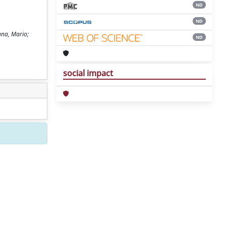
ND
ND
ana, Mario;
ND
social impact