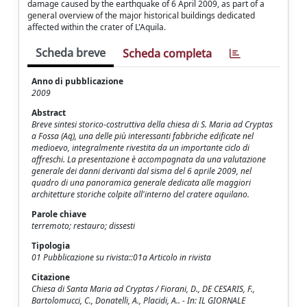
damage caused by the earthquake of 6 April 2009, as part of a
general overview of the major historical buildings dedicated
affected within the crater of L'Aquila.
Scheda breve
Scheda completa
Anno di pubblicazione
2009
Abstract
Breve sintesi storico-costruttiva della chiesa di S. Maria ad Cryptas
a Fossa (Aq), una delle più interessanti fabbriche edificate nel
medioevo, integralmente rivestita da un importante ciclo di
affreschi. La presentazione è accompagnata da una valutazione
generale dei danni derivanti dal sisma del 6 aprile 2009, nel
quadro di una panoramica generale dedicata alle maggiori
architetture storiche colpite all'interno del cratere aquilano.
Parole chiave
terremoto; restauro; dissesti
Tipologia
01 Pubblicazione su rivista::01a Articolo in rivista
Citazione
Chiesa di Santa Maria ad Cryptas / Fiorani, D., DE CESARIS, F.,
Bartolomucci, C., Donatelli, A., Placidi, A.. - In: IL GIORNALE