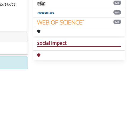
ND
OBSTETRICS
ND
ND
social impact