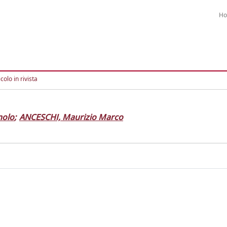
H
colo in rivista
molo
;
ANCESCHI, Maurizio Marco