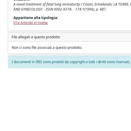
A novel treatment of fetal lung immaturity / Cosmi, Ermelando; LA TORRE
AND GYNECOLOGY. - ISSN 0002-9378. - 174:1(1996), p. 487.
Appartiene alla tipologia:
01a Articolo in rivista
File allegati a questo prodotto
Non ci sono file associati a questo prodotto.
I documenti in IRIS sono protetti da copyright e tutti i diritti sono riservati