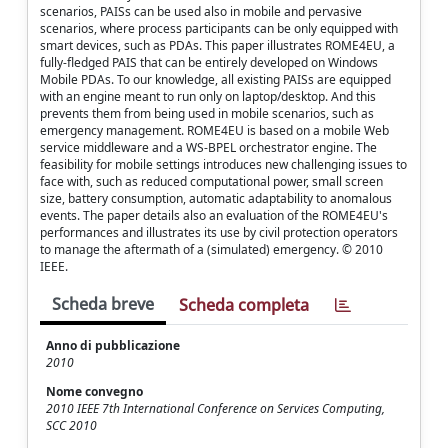
scenarios, PAISs can be used also in mobile and pervasive
scenarios, where process participants can be only equipped with
smart devices, such as PDAs. This paper illustrates ROME4EU, a
fully-fledged PAIS that can be entirely developed on Windows
Mobile PDAs. To our knowledge, all existing PAISs are equipped
with an engine meant to run only on laptop/desktop. And this
prevents them from being used in mobile scenarios, such as
emergency management. ROME4EU is based on a mobile Web
service middleware and a WS-BPEL orchestrator engine. The
feasibility for mobile settings introduces new challenging issues to
face with, such as reduced computational power, small screen
size, battery consumption, automatic adaptability to anomalous
events. The paper details also an evaluation of the ROME4EU's
performances and illustrates its use by civil protection operators
to manage the aftermath of a (simulated) emergency. © 2010
IEEE.
Scheda breve
Scheda completa
Anno di pubblicazione
2010
Nome convegno
2010 IEEE 7th International Conference on Services Computing,
SCC 2010