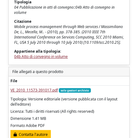
Tipologia
04 Pubblicazione in atti di convegno::04b Atto di convegno in
volume
Citazione
Mobile process management through Web services / Massimiliano
De, L., Mecella, M.. - (2010), pp. 378-385. (2010 IEEE 7th
International Conference on Services Computing, SCC 2010 Miami,
FL, USA 5 July 2010 through 10 July 2010) [10.1109/scc.2010.25].
Appartiene alla tipologia:
04b Atto di convegno in volume
File allegati a questo prodotto
File
VE_2010_11573-391017.pdf
solo gestori archivio
Tipologia: Versione editoriale (versione pubblicata con il layout
dell'editore)
Licenza: Tutti i diritti riservati (All rights reserved)
Dimensione 1.41 MB
Formato Adobe PDF
Contatta l'autore