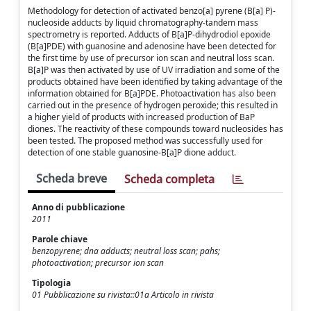
Methodology for detection of activated benzo[a] pyrene (B[a] P)-
nucleoside adducts by liquid chromatography-tandem mass
spectrometry is reported. Adducts of B[a]P-dihydrodiol epoxide
(B[a]PDE) with guanosine and adenosine have been detected for
the first time by use of precursor ion scan and neutral loss scan.
B[a]P was then activated by use of UV irradiation and some of the
products obtained have been identified by taking advantage of the
information obtained for B[a]PDE. Photoactivation has also been
carried out in the presence of hydrogen peroxide; this resulted in
a higher yield of products with increased production of BaP
diones. The reactivity of these compounds toward nucleosides has
been tested. The proposed method was successfully used for
detection of one stable guanosine-B[a]P dione adduct.
Scheda breve
Scheda completa
Anno di pubblicazione
2011
Parole chiave
benzopyrene; dna adducts; neutral loss scan; pahs;
photoactivation; precursor ion scan
Tipologia
01 Pubblicazione su rivista::01a Articolo in rivista