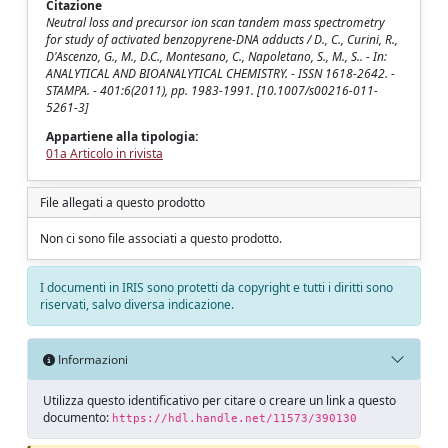
Citazione
Neutral loss and precursor ion scan tandem mass spectrometry
for study of activated benzopyrene-DNA adducts / D., C., Curini, R.,
D'Ascenzo, G., M., D.C., Montesano, C., Napoletano, S., M., S.. - In:
ANALYTICAL AND BIOANALYTICAL CHEMISTRY. - ISSN 1618-2642. -
STAMPA. - 401:6(2011), pp. 1983-1991. [10.1007/s00216-011-
5261-3]
Appartiene alla tipologia:
01a Articolo in rivista
File allegati a questo prodotto
Non ci sono file associati a questo prodotto.
I documenti in IRIS sono protetti da copyright e tutti i diritti sono
riservati, salvo diversa indicazione.
Informazioni
Utilizza questo identificativo per citare o creare un link a questo
documento:
https://hdl.handle.net/11573/390130