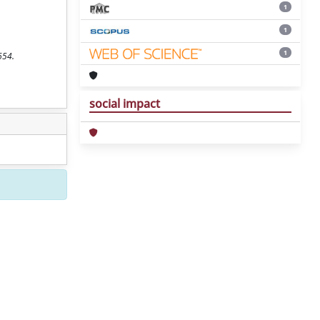
1
1
1
654.
social impact