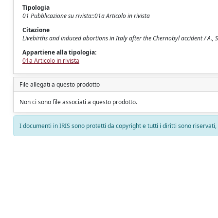
Tipologia
01 Pubblicazione su rivista::01a Articolo in rivista
Citazione
Livebirths and induced abortions in Italy after the Chernobyl accident / A., S
Appartiene alla tipologia:
01a Articolo in rivista
File allegati a questo prodotto
Non ci sono file associati a questo prodotto.
I documenti in IRIS sono protetti da copyright e tutti i diritti sono riservati