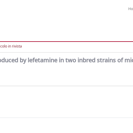
H
colo in rivista
uced by lefetamine in two inbred strains of mi