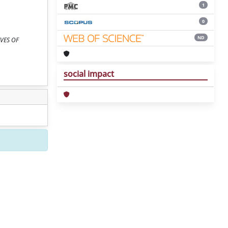
1
0
ND
HIVES OF
social impact