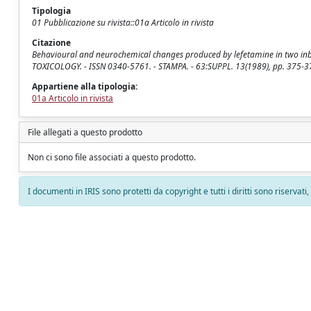
Tipologia
01 Pubblicazione su rivista::01a Articolo in rivista
Citazione
Behavioural and neurochemical changes produced by lefetamine in two inbred str
TOXICOLOGY. - ISSN 0340-5761. - STAMPA. - 63:SUPPL. 13(1989), pp. 375-3
Appartiene alla tipologia:
01a Articolo in rivista
File allegati a questo prodotto
Non ci sono file associati a questo prodotto.
I documenti in IRIS sono protetti da copyright e tutti i diritti sono riservati