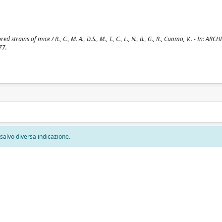
ains of mice / R., C., M. A., D.S., M., T., C., L., N., B., G., R., Cuomo, V.. - In: ARC
77.
, salvo diversa indicazione.