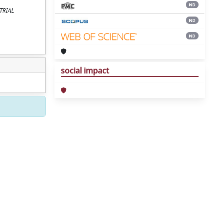
ND
STRIAL
ND
ND
social impact