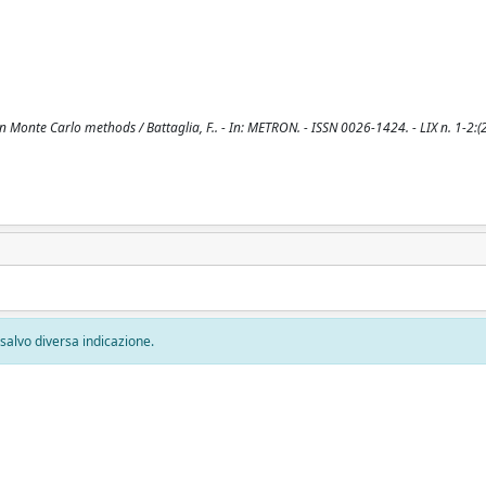
nte Carlo methods / Battaglia, F.. - In: METRON. - ISSN 0026-1424. - LIX n. 1-2:(2
, salvo diversa indicazione.