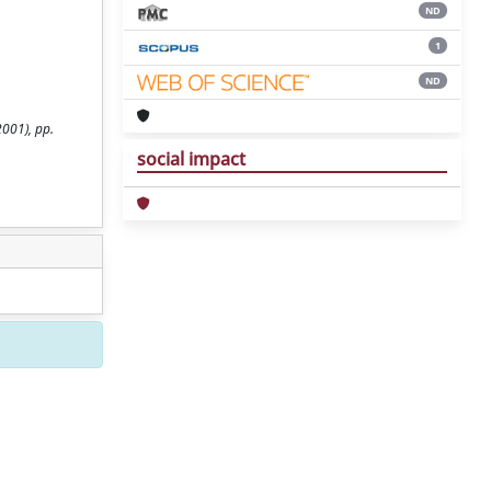
ND
1
ND
001), pp.
social impact