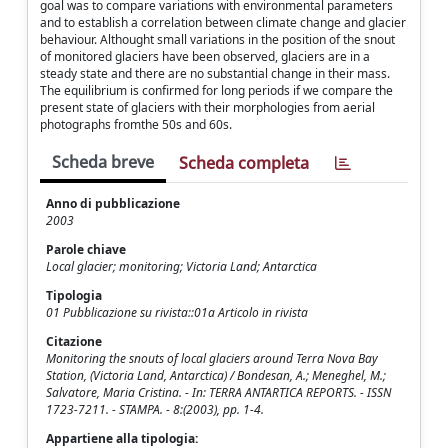
goal was to compare variations with environmental parameters
and to establish a correlation between climate change and glacier
behaviour. Althought small variations in the position of the snout
of monitored glaciers have been observed, glaciers are in a
steady state and there are no substantial change in their mass.
The equilibrium is confirmed for long periods if we compare the
present state of glaciers with their morphologies from aerial
photographs fromthe 50s and 60s.
Scheda breve
Scheda completa
Anno di pubblicazione
2003
Parole chiave
Local glacier; monitoring; Victoria Land; Antarctica
Tipologia
01 Pubblicazione su rivista::01a Articolo in rivista
Citazione
Monitoring the snouts of local glaciers around Terra Nova Bay
Station, (Victoria Land, Antarctica) / Bondesan, A.; Meneghel, M.;
Salvatore, Maria Cristina. - In: TERRA ANTARTICA REPORTS. - ISSN
1723-7211. - STAMPA. - 8:(2003), pp. 1-4.
Appartiene alla tipologia: