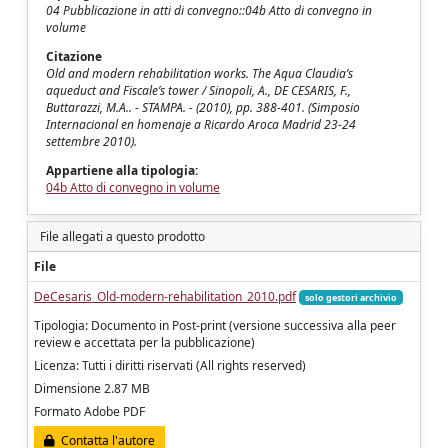
04 Pubblicazione in atti di convegno::04b Atto di convegno in
volume
Citazione
Old and modern rehabilitation works. The Aqua Claudia’s
aqueduct and Fiscale’s tower / Sinopoli, A., DE CESARIS, F.,
Buttarazzi, M.A.. - STAMPA. - (2010), pp. 388-401. (Simposio
Internacional en homenaje a Ricardo Aroca Madrid 23-24
settembre 2010).
Appartiene alla tipologia:
04b Atto di convegno in volume
File allegati a questo prodotto
File
DeCesaris_Old-modern-rehabilitation_2010.pdf
solo gestori archivio
Tipologia: Documento in Post-print (versione successiva alla peer
review e accettata per la pubblicazione)
Licenza: Tutti i diritti riservati (All rights reserved)
Dimensione 2.87 MB
Formato Adobe PDF
Contatta l'autore