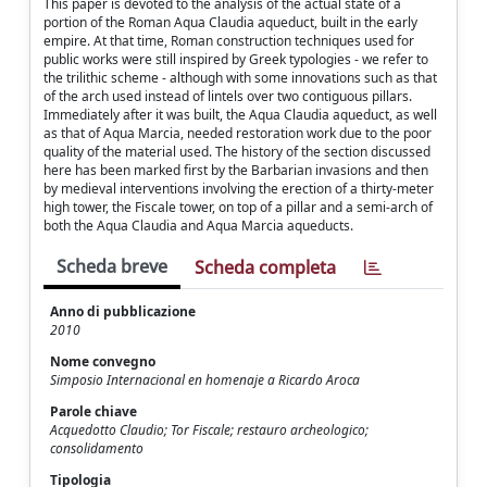
This paper is devoted to the analysis of the actual state of a
portion of the Roman Aqua Claudia aqueduct, built in the early
empire. At that time, Roman construction techniques used for
public works were still inspired by Greek typologies - we refer to
the trilithic scheme - although with some innovations such as that
of the arch used instead of lintels over two contiguous pillars.
Immediately after it was built, the Aqua Claudia aqueduct, as well
as that of Aqua Marcia, needed restoration work due to the poor
quality of the material used. The history of the section discussed
here has been marked first by the Barbarian invasions and then
by medieval interventions involving the erection of a thirty-meter
high tower, the Fiscale tower, on top of a pillar and a semi-arch of
both the Aqua Claudia and Aqua Marcia aqueducts.
Scheda breve
Scheda completa
Anno di pubblicazione
2010
Nome convegno
Simposio Internacional en homenaje a Ricardo Aroca
Parole chiave
Acquedotto Claudio; Tor Fiscale; restauro archeologico;
consolidamento
Tipologia