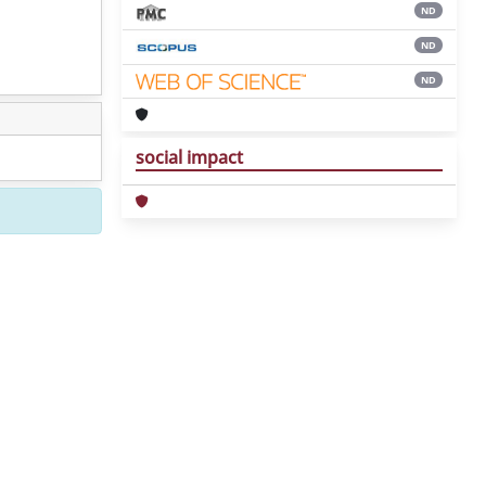
ND
ND
ND
social impact