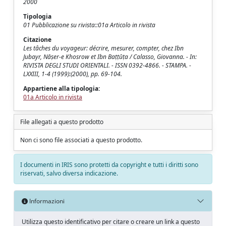
2000
Tipologia
01 Pubblicazione su rivista::01a Articolo in rivista
Citazione
Les tâches du voyageur: décrire, mesurer, compter, chez Ibn
Jubayr, Nāṣer-e Khosrow et Ibn Baṭṭūṭa / Calasso, Giovanna. - In:
RIVISTA DEGLI STUDI ORIENTALI. - ISSN 0392-4866. - STAMPA. -
LXXIII, 1-4 (1999):(2000), pp. 69-104.
Appartiene alla tipologia:
01a Articolo in rivista
File allegati a questo prodotto
Non ci sono file associati a questo prodotto.
I documenti in IRIS sono protetti da copyright e tutti i diritti sono
riservati, salvo diversa indicazione.
Informazioni
Utilizza questo identificativo per citare o creare un link a questo