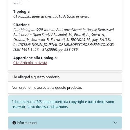
2006
Tipologia
01 Pubblicazione su rivista::01a Articolo in rivista
Citazione
Combining an SSRI with an Anticonvulsivant in Hostile Depressed
Patients: An Open Study / Pasquini, M., Picardi, A., Speca, A.,
Orlandi, V., Morosini, P., Ferracuti, S., BIONDI S, M., July, P.A.G.S.. -
In: INTERNATIONAL JOURNAL OF NEUROPSYCHOPHARMACOLOGY. -
ISSN 1461-1457. - S1:(2006), pp. 238-239.
Appartiene alla tipologia:
01a Articolo in rivista
File allegati a questo prodotto
Non ci sono file associati a questo prodotto.
I documenti in IRIS sono protetti da copyright e tutti i diritti sono
riservati, salvo diversa indicazione.
Informazioni