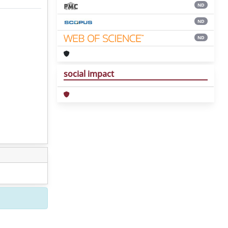
ND
ND
ND
social impact