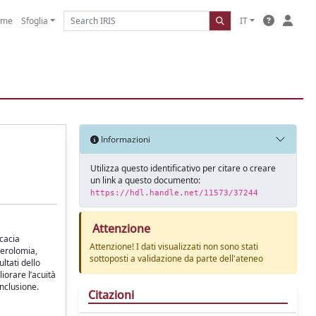
ome
Sfoglia
IT
Informazioni
Utilizza questo identificativo per citare o creare
un link a questo documento:
https://hdl.handle.net/11573/37244
Attenzione
icacia
Attenzione! I dati visualizzati non sono stati
sterolomia,
sottoposti a validazione da parte dell'ateneo
ltati dello
iorare l’acuità
nclusione.
Citazioni