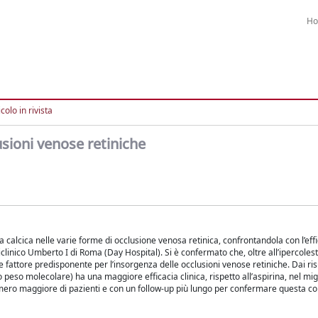
H
colo in rivista
usioni venose retiniche
 calcica nelle varie forme di occlusione venosa retinica, confrontandola con l’eff
oliclinico Umberto I di Roma (Day Hospital). Si è confermato che, oltre all’ipercole
te fattore predisponente per l’insorgenza delle occlusioni venose retiniche. Dai risu
peso molecolare) ha una maggiore efficacia clinica, rispetto all’aspirina, nel migl
umero maggiore di pazienti e con un follow-up più lungo per confermare questa co