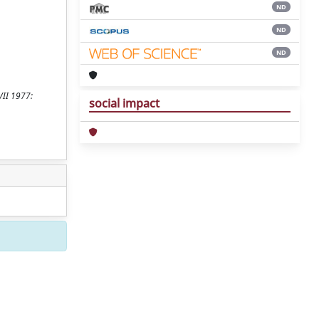
ND
ND
ND
VII 1977:
social impact