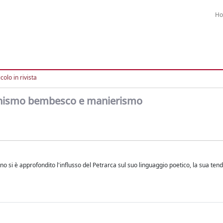
H
colo in rivista
rchismo bembesco e manierismo
o si è approfondito l'influsso del Petrarca sul suo linguaggio poetico, la sua ten