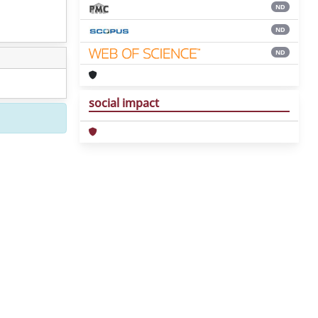
ND
ND
ND
social impact