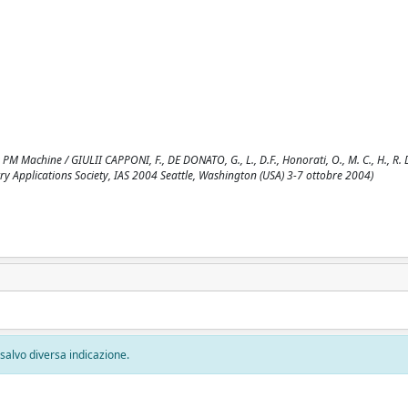
M Machine / GIULII CAPPONI, F., DE DONATO, G., L., D.F., Honorati, O., M. C., H., R. D.
ry Applications Society, IAS 2004 Seattle, Washington (USA) 3-7 ottobre 2004)
, salvo diversa indicazione.