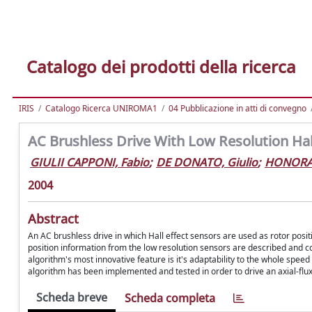
Catalogo dei prodotti della ricerca
IRIS
Catalogo Ricerca UNIROMA1
04 Pubblicazione in atti di convegno
AC Brushless Drive With Low Resolution Hal
GIULII CAPPONI, Fabio
;
DE DONATO, Giulio
;
HONORAT
2004
Abstract
An AC brushless drive in which Hall effect sensors are used as rotor posit
position information from the low resolution sensors are described and
algorithm's most innovative feature is it's adaptability to the whole speed
algorithm has been implemented and tested in order to drive an axial-fl
Scheda breve
Scheda completa