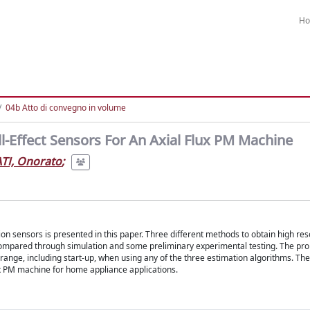
H
04b Atto di convegno in volume
l-Effect Sensors For An Axial Flux PM Machine
I, Onorato
;
ion sensors is presented in this paper. Three different methods to obtain high res
 compared through simulation and some preliminary experimental testing. The pr
 range, including start-up, when using any of the three estimation algorithms. The
ux PM machine for home appliance applications.