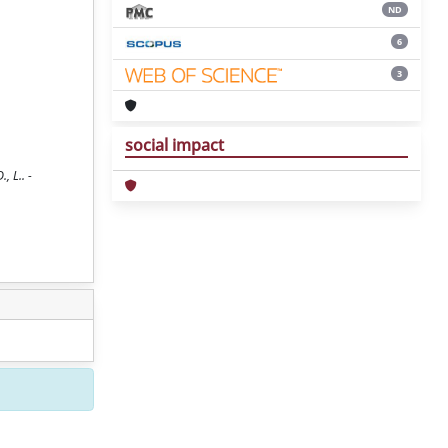
ND
6
3
social impact
, L.. -