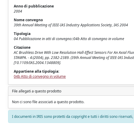
Anno di pubblicazione
2004
Nome convegno
39th Annual Meeting of IEEE-IAS Industry Applications Society, IAS 2004
Tipologia
04 Pubblicazione in atti di convegno::04b Atto di convegno in volume
Citazione
AC Brushless Drive With Low Resolution Hall-Effect Sensors For An Axial Flux P
STAMPA. - 4:(2004), pp. 2382-2389. (39th Annual Meeting of IEEE-IAS Indust
[10.1109/IAS.2004.1348809].
Appartiene alla tipologia:
04b Atto di convegno in volume
File allegati a questo prodotto
Non ci sono file associati a questo prodotto.
I documenti in IRIS sono protetti da copyright e tutti i diritti sono riservati