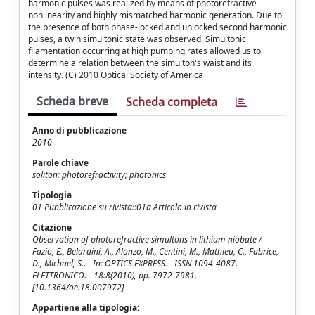
harmonic pulses was realized by means of photorefractive
nonlinearity and highly mismatched harmonic generation. Due to
the presence of both phase-locked and unlocked second harmonic
pulses, a twin simultonic state was observed. Simultonic
filamentation occurring at high pumping rates allowed us to
determine a relation between the simulton's waist and its
intensity. (C) 2010 Optical Society of America
Scheda breve
Scheda completa
Anno di pubblicazione
2010
Parole chiave
soliton; photorefractivity; photonics
Tipologia
01 Pubblicazione su rivista::01a Articolo in rivista
Citazione
Observation of photorefractive simultons in lithium niobate /
Fazio, E., Belardini, A., Alonzo, M., Centini, M., Mathieu, C., Fabrice,
D., Michael, S.. - In: OPTICS EXPRESS. - ISSN 1094-4087. -
ELETTRONICO. - 18:8(2010), pp. 7972-7981.
[10.1364/oe.18.007972]
Appartiene alla tipologia: